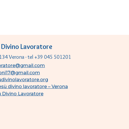
 Divino Lavoratore
7134 Verona - tel +39 045
501201
voratore@gmail.com
coni17@gmail.com
divinolavoratore.org
sù divino lavoratore – Verona
 Divino Lavoratore