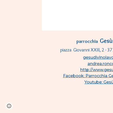
Gesù
parrocchia
piazza Giovanni XXIII, 2 - 3
gesudivinola
andrea.ron
http://www.gesu
Facebook: Parrocchia Ge
Youtube: Gesù
Page
Google Sites
Report abuse
updated