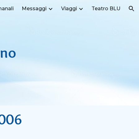
manali
Messaggi
Viaggi
Teatro BLU
ion
ano
2006